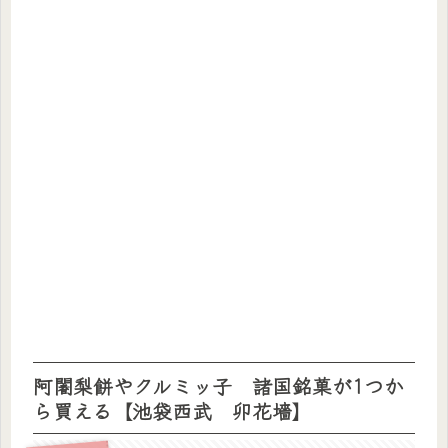
阿闍梨餅やクルミッ子 諸国銘菓が1つか
ら買える【池袋西武 卯花墻】